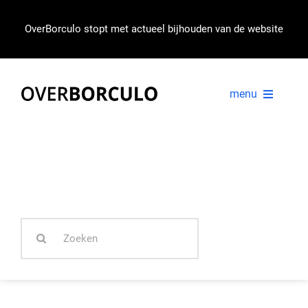
Ga
naar
OverBorculo stopt met actueel bijhouden van de website
inhoud
menu
VOORPAGINA
NIEUWS
Zoeken
IN BEELD
naar: