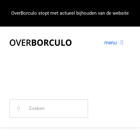
Ga
naar
OverBorculo stopt met actueel bijhouden van de website
inhoud
menu
Voorpagina
Nieuws
In beeld
Zoeken
naar: