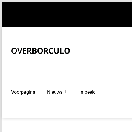
Ga
naar
inhoud
Voorpagina
Nieuws
In beeld