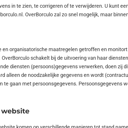
s in te zien, te corrigeren of te verwijderen. U kunt een
orculo.nl. OverBorculo zal zo snel mogelijk, maar binne
en organisatorische maatregelen getroffen en monitort e
 OverBorculo schakelt bij de uitvoering van haar dienste
fende diensten (persoons)gegevens verwerken, doen zij di
rd alleen de noodzakelijke gegevens en wordt (contractu
g om te gaan met persoonsgegevens. Persoonsgegevens w
 website
website komen op verschillende manieren tot stand namel