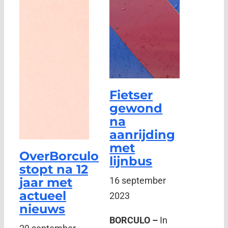
Fietser
gewond
na
aanrijding
met
OverBorculo
lijnbus
stopt na 12
jaar met
16 september
actueel
2023
nieuws
BORCULO –
In