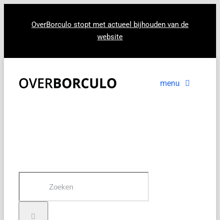
Ga
naar
OverBorculo stopt met actueel bijhouden van de
website
inhoud
menu
Voorpagina
Nieuws
In beeld
Zoeken
naar: