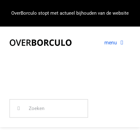
Ga
naar
OverBorculo stopt met actueel bijhouden van de website
inhoud
menu
Voorpagina
Nieuws
In beeld
Zoeken
naar: