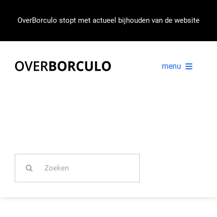
Ga
naar
OverBorculo stopt met actueel bijhouden van de website
inhoud
menu
VOORPAGINA
NIEUWS
Zoeken
IN BEELD
naar: