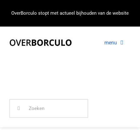
Ga
naar
OverBorculo stopt met actueel bijhouden van de website
inhoud
menu
Voorpagina
Nieuws
In beeld
Zoeken
naar: