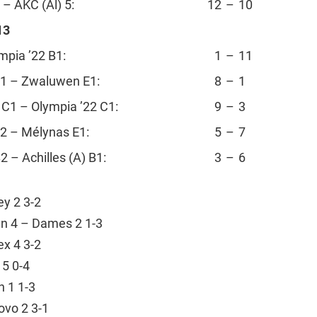
 – AKC (Al) 5:
12
–
10
13
mpia ’22 B1:
1
–
11
E1 – Zwaluwen E1:
8
–
1
 C1 – Olympia ’22 C1:
9
–
3
E2 – Mélynas E1:
5
–
7
2 – Achilles (A) B1:
3
–
6
y 2 3-2
n 4 – Dames 2 1-3
x 4 3-2
5 0-4
n 1 1-3
ovo 2 3-1