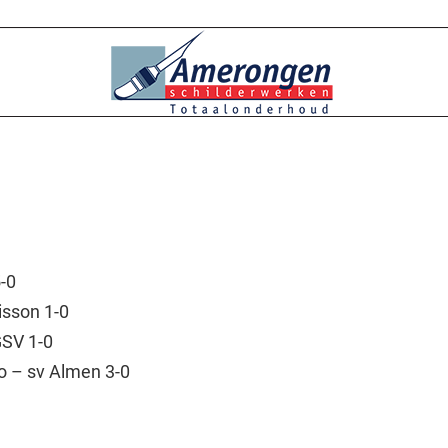
3
-0
sson 1-0
SV 1-0
o – sv Almen 3-0