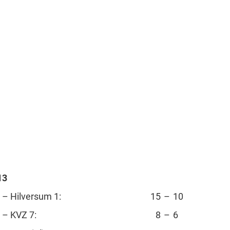
13
 – Hilversum 1:
15
–
10
 – KVZ 7:
8
–
6