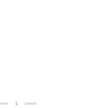
terest
LinkedIn