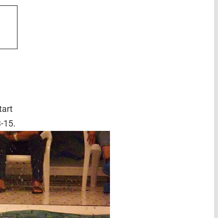
tart
-15.