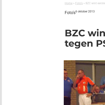
Home
»
Foto's
»
BZC wint eerste
6 oktober 2013
Foto's
BZC wint
tegen P