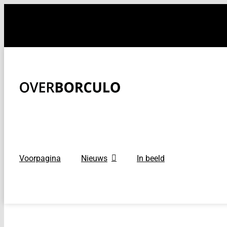
Ga
naar
inhoud
Voorpagina
Nieuws
In beeld