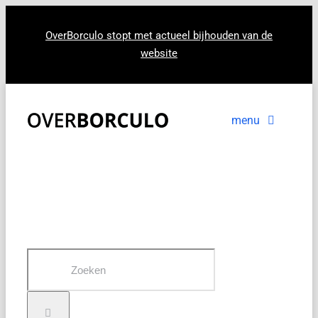
Ga
naar
OverBorculo stopt met actueel bijhouden van de
website
inhoud
menu
Voorpagina
Nieuws
In beeld
Zoeken
naar: