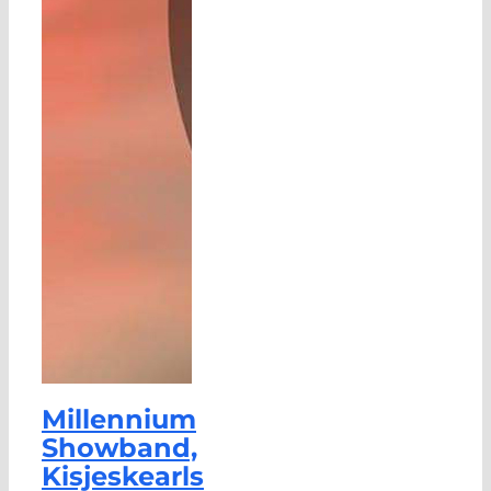
Millennium
Showband,
Kisjeskearls