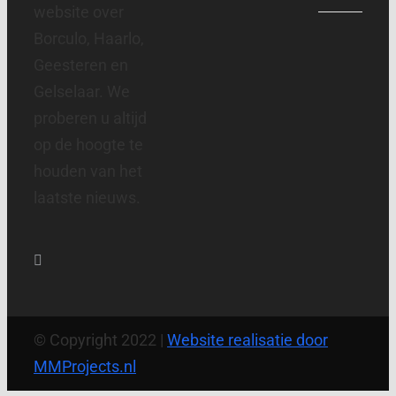
website over
Borculo, Haarlo,
Geesteren en
Gelselaar. We
proberen u altijd
op de hoogte te
houden van het
laatste nieuws.
© Copyright 2022 |
Website realisatie door
MMProjects.nl