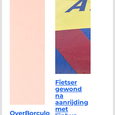
Fietser
gewond
na
aanrijding
met
OverBorculo