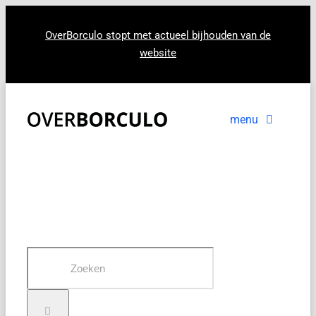
Ga
naar
OverBorculo stopt met actueel bijhouden van de
website
inhoud
menu
Voorpagina
Nieuws
In beeld
Zoeken
naar: