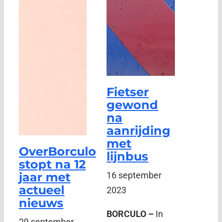
Fietser
gewond
na
aanrijding
met
OverBorculo
lijnbus
stopt na 12
jaar met
16 september
actueel
2023
nieuws
BORCULO –
In
29 september