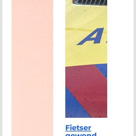
Fietser
gewond