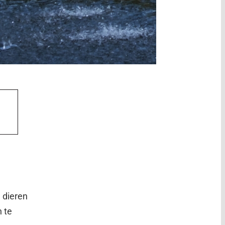
n dieren
n te