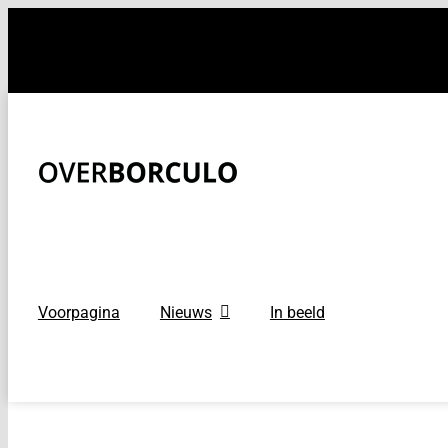
Ga
naar
inhoud
Voorpagina
Nieuws
In beeld