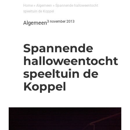
Home
»
Algemeen
»
Spannende halloweentocht
speeltuin de Koppel
3 november 2013
Algemeen
Spannende
halloweentocht
speeltuin de
Koppel