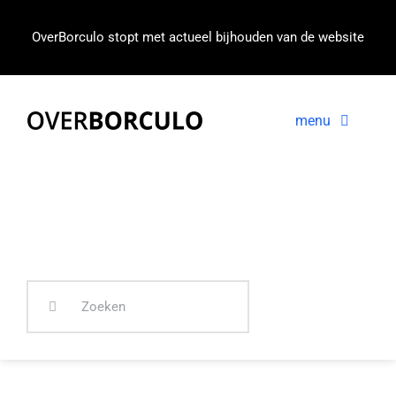
Ga
naar
OverBorculo stopt met actueel bijhouden van de website
inhoud
menu
Voorpagina
Nieuws
In beeld
Zoeken
naar: