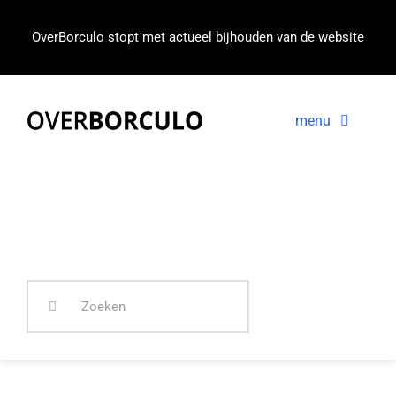
Ga
naar
OverBorculo stopt met actueel bijhouden van de website
inhoud
menu
Voorpagina
Nieuws
In beeld
Zoeken
naar: