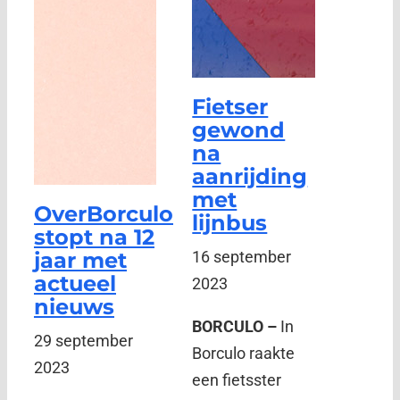
Fietser
gewond
na
aanrijding
met
OverBorculo
lijnbus
stopt na 12
jaar met
16 september
actueel
2023
nieuws
BORCULO –
In
29 september
Borculo raakte
2023
een fietsster