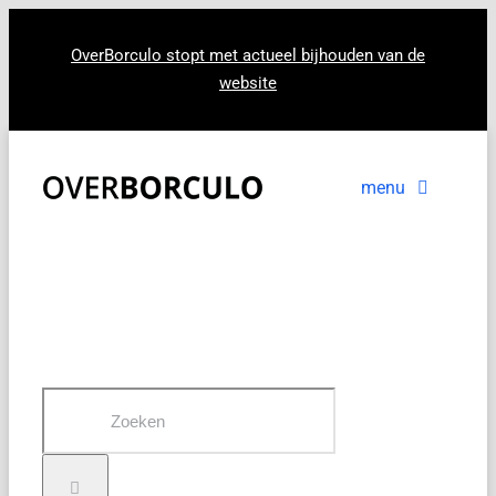
Ga
naar
OverBorculo stopt met actueel bijhouden van de
website
inhoud
menu
Voorpagina
Nieuws
In beeld
Zoeken
naar: