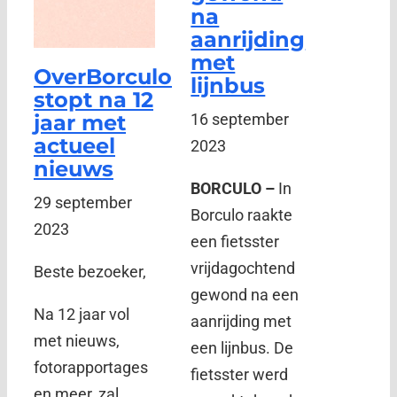
na
aanrijding
met
OverBorculo
lijnbus
stopt na 12
jaar met
16 september
actueel
2023
nieuws
BORCULO –
In
29 september
Borculo raakte
2023
een fietsster
vrijdagochtend
Beste bezoeker,
gewond na een
Na 12 jaar vol
aanrijding met
met nieuws,
een lijnbus. De
fotorapportages
fietsster werd
en meer, zal