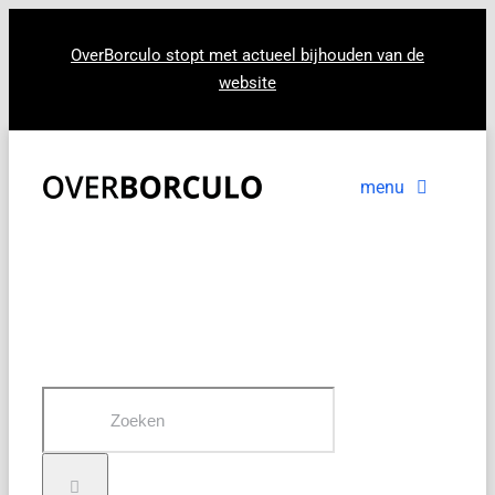
Ga
naar
OverBorculo stopt met actueel bijhouden van de
website
inhoud
menu
Voorpagina
Nieuws
In beeld
Zoeken
naar: