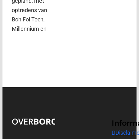
gepland, met
optredens van
Boh Foi Toch,
Millennium en
Inform
Disclaime