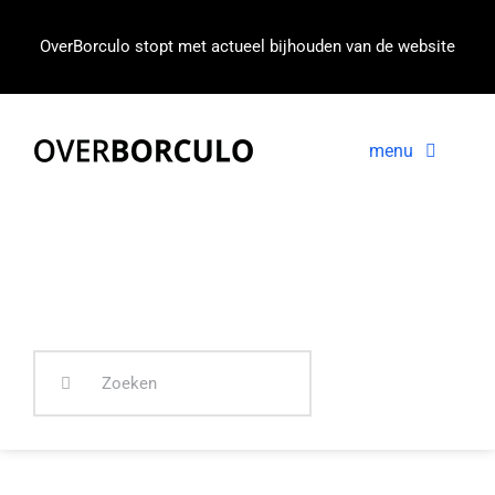
Ga
naar
OverBorculo stopt met actueel bijhouden van de website
inhoud
menu
Voorpagina
Nieuws
In beeld
Zoeken
naar: