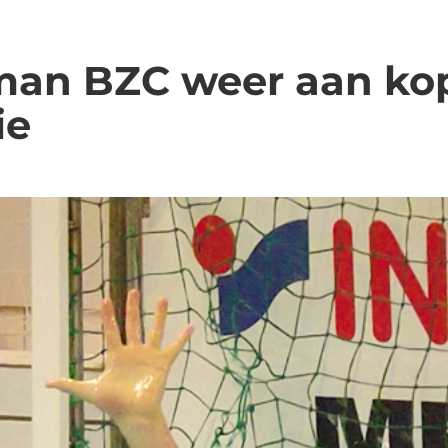
an BZC weer aan kop
ie