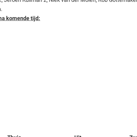
.
a komende tijd: