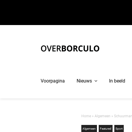
Ga
naar
inhoud
Voorpagina
Nieuws
In beeld
Home
»
Algemeen
»
Schuurman 
Algemeen
Featured
Sport