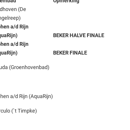
embad
Opmerking
ndhoven (De
ngelreep)
phen a/d Rijn
quaRijn)
BEKER HALVE FINALE
phen a/d Rijn
quaRijn)
BEKER FINALE
uda (Groenhovenbad)
hen a/d Rijn (AquaRijn)
culo (`t Timpke)