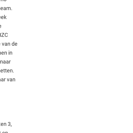
 team.
eek
e
 BZC
e van de
men in
nnaar
zetten.
aar van
n 3,
r en