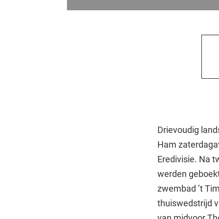
Drievoudig lan
Ham zaterdagav
Eredivisie. Na 
werden geboekt
zwembad ’t Tim
thuiswedstrijd
van midvoor Tho