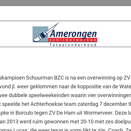
dskampioen Schuurman BZC is na een overwinning op ZV
ond jl. weer geklommen naar de koppositie van de Wate
twee dubbele speelweekeinden waarin vier overwinninge
 speelde het Achterhoekse team zaterdag 7 december th
pke in Borculo tegen ZV De Ham uit Wormerveer. Deze l
 van 2013 werd ruim gewonnen met 20-10 met zes doelp
mas Lucas, die weer terug in vorm lijkt te zijn. Coach, Z