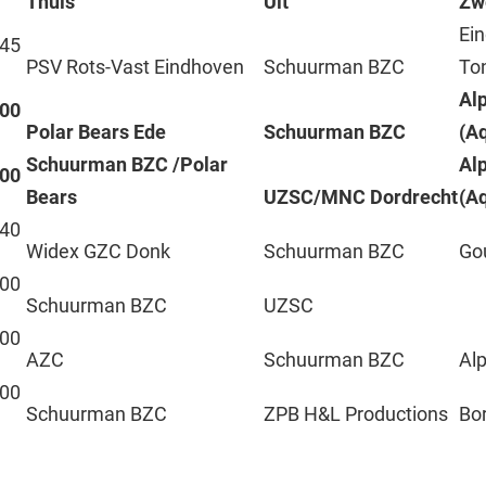
d
Thuis
Uit
Zw
Ei
:45
PSV Rots-Vast Eindhoven
Schuurman BZC
To
Al
:00
Polar Bears Ede
Schuurman BZC
(A
Schuurman BZC /Polar
Al
:00
Bears
UZSC/MNC Dordrecht
(A
:40
Widex GZC Donk
Schuurman BZC
Go
:00
Schuurman BZC
UZSC
:00
AZC
Schuurman BZC
Alp
:00
Schuurman BZC
ZPB H&L Productions
Bor