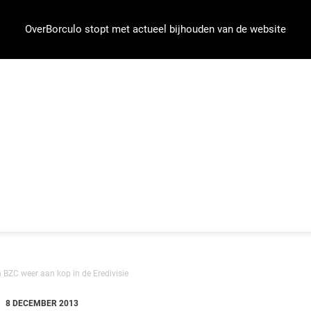
OverBorculo stopt met actueel bijhouden van de website
BZC weer aan kop in de Eredivisie
8 DECEMBER 2013