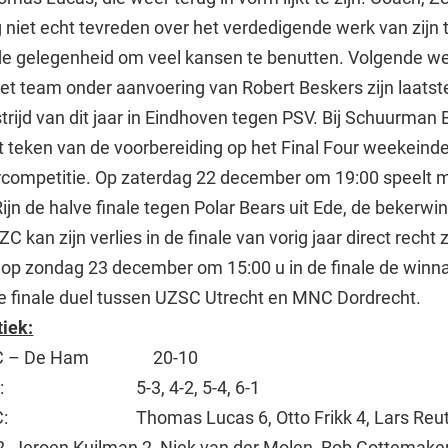
niet echt tevreden over het verdedigende werk van zijn
e gelegenheid om veel kansen te benutten. Volgende w
et team onder aanvoering van Robert Beskers zijn laatst
rijd van dit jaar in Eindhoven tegen PSV. Bij Schuurman
het teken van de voorbereiding op het Final Four weekeind
rcompetitie. Op zaterdag 22 december om 19:00 speelt 
ijn de halve finale tegen Polar Bears uit Ede, de bekerwi
ZC kan zijn verlies in de finale van vorig jaar direct recht 
op zondag 23 december om 15:00 u in de finale de winn
e finale duel tussen UZSC Utrecht en MNC Dordrecht.
tiek:
BZC – De Ham 20-10
den: 5-3, 4-2, 5-4, 6-1
ZC: Thomas Lucas 6, Otto Frikk 4, Lars Reute
2, Jeroen Kuilman 2, Niek van der Molen, Rob Gottemake