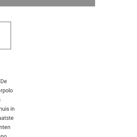
 De
rpolo
n
uis in
aatste
unten
eno