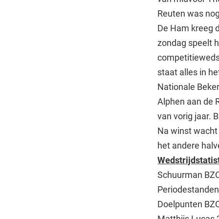
Reuten was nog 
De Ham kreeg d
zondag speelt h
competitiewedst
staat alles in 
Nationale Beke
Alphen aan de R
van vorig jaar. B
Na winst wacht 
het andere halv
Wedstrijdstatis
Schuurman 
Periodestan
Doelpunten B
Matthijs Lucas 