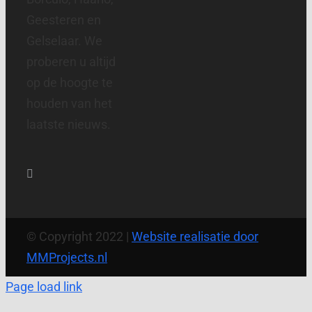
Geesteren en
Gelselaar. We
proberen u altijd
op de hoogte te
houden van het
laatste nieuws.
© Copyright 2022 |
Website realisatie door
MMProjects.nl
Page load link