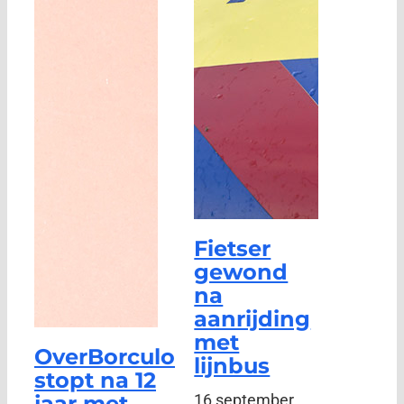
Fietser
gewond
na
aanrijding
met
OverBorculo
lijnbus
stopt na 12
jaar met
16 september