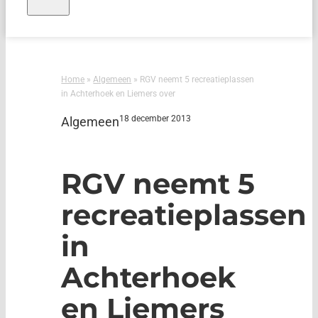
Home
»
Algemeen
»
RGV neemt 5 recreatieplassen
in Achterhoek en Liemers over
18 december 2013
Algemeen
RGV neemt 5
recreatieplassen
in
Achterhoek
en Liemers