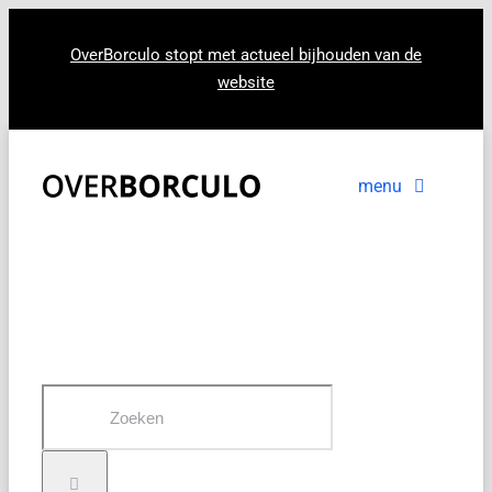
Ga
naar
OverBorculo stopt met actueel bijhouden van de
website
inhoud
menu
Voorpagina
Nieuws
In beeld
Zoeken
naar: