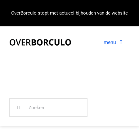
Ga
naar
OverBorculo stopt met actueel bijhouden van de website
inhoud
menu
Voorpagina
Nieuws
In beeld
Zoeken
naar: