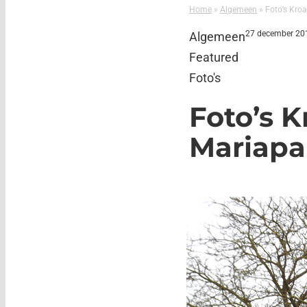
Home
»
Algemeen
»
Foto’s Kro
27 december 20
Algemeen
Featured
Foto's
Foto’s 
Mariapa