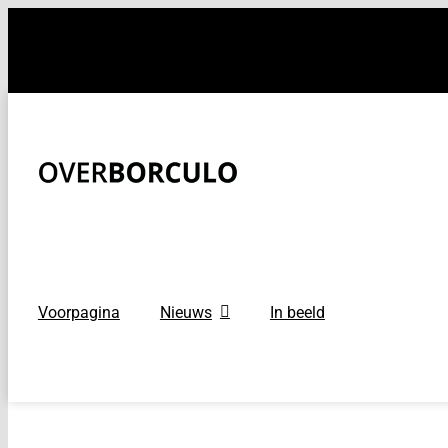
Ga
naar
inhoud
Voorpagina
Nieuws
In beeld