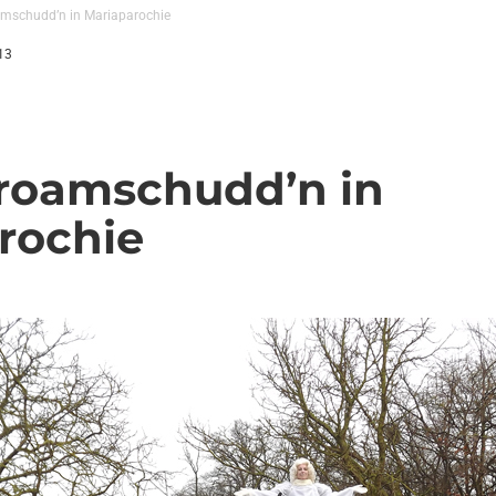
amschudd’n in Mariaparochie
13
Kroamschudd’n in
rochie