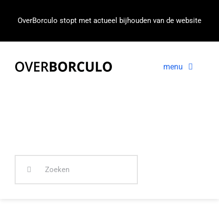
Ga
naar
OverBorculo stopt met actueel bijhouden van de website
inhoud
menu
Voorpagina
Nieuws
In beeld
Zoeken
naar: