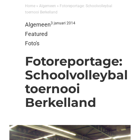
Home
»
Algemeen
»
Fotoreportage: Schoolvolleybal
toernooi Berkelland
3 januari 2014
Algemeen
Featured
Foto's
Fotoreportage:
Schoolvolleybal
toernooi
Berkelland