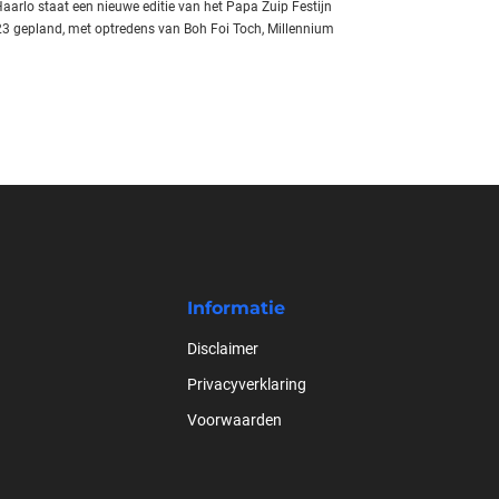
Haarlo staat een nieuwe editie van het Papa Zuip Festijn
3 gepland, met optredens van Boh Foi Toch, Millennium
Informatie
Disclaimer
Privacyverklaring
Voorwaarden