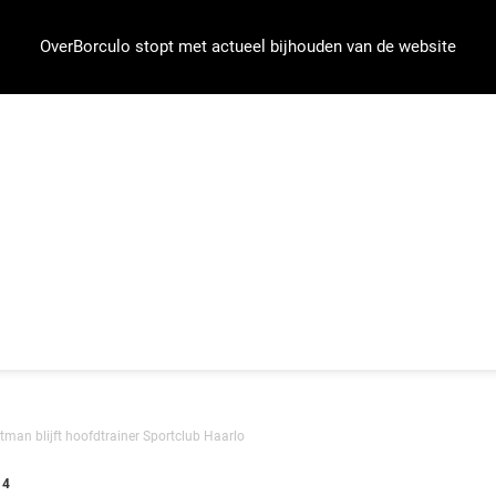
OverBorculo stopt met actueel bijhouden van de website
man blijft hoofdtrainer Sportclub Haarlo
14