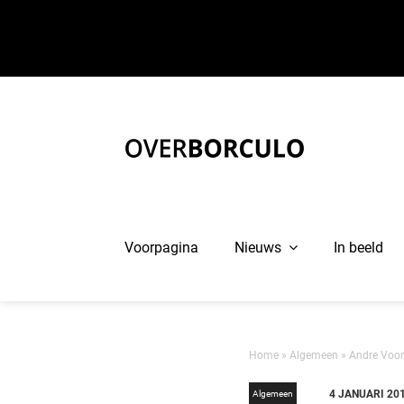
Ga
naar
inhoud
Voorpagina
Nieuws
In beeld
Home
»
Algemeen
»
Andre Voort
4 JANUARI 20
Algemeen