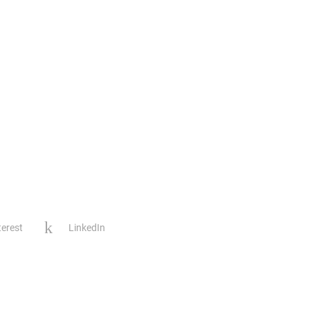
terest
LinkedIn