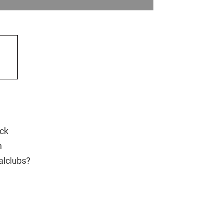
ick
n
alclubs?