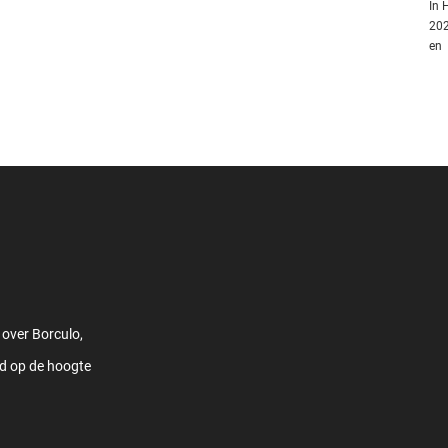
In 
202
en
 over Borculo,
jd op de hoogte