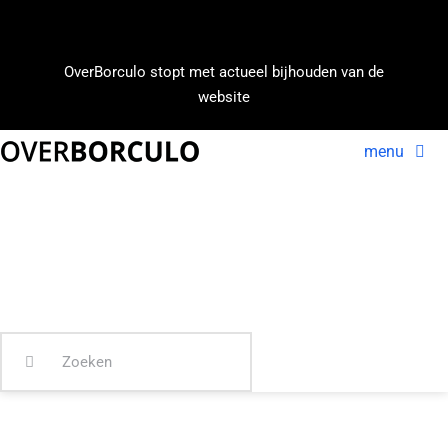
Ga
naar
inhoud
OverBorculo stopt met actueel bijhouden van de
website
menu
Voorpagin
Nieuws
In beeld
Zoeken
naar: