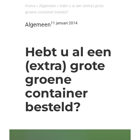
Home
»
Algemeen
»
Hebt u al een (extra) grote
groene container besteld?
11 januari 2014
Algemeen
Hebt u al een
(extra) grote
groene
container
besteld?