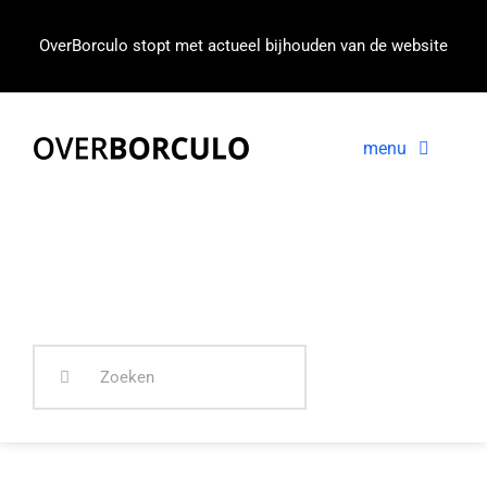
Ga
naar
OverBorculo stopt met actueel bijhouden van de website
inhoud
menu
Voorpagina
Nieuws
In beeld
Zoeken
naar: