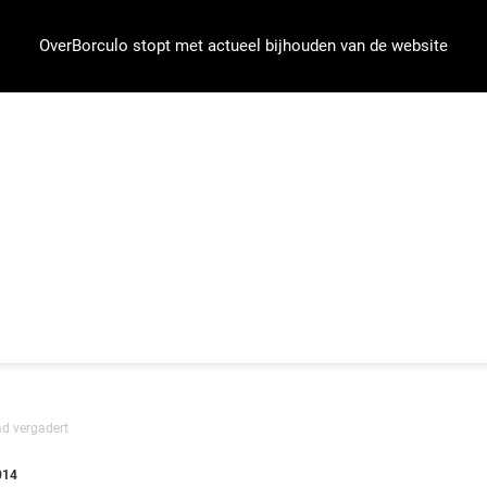
OverBorculo stopt met actueel bijhouden van de website
ad vergadert
014