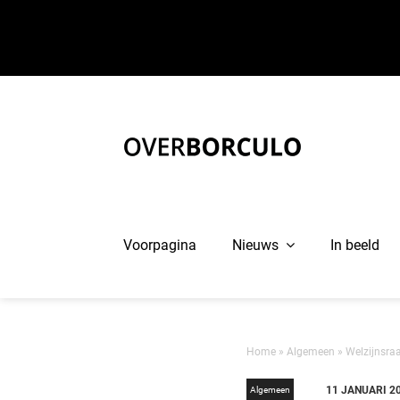
Ga
naar
inhoud
Voorpagina
Nieuws
In beeld
Home
»
Algemeen
»
Welzijnsra
11 JANUARI 2
Algemeen