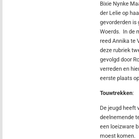
Bixie Nynke Maa
der Lelie op ha
gevorderden is
Woerds. In de 
reed Annika te V
deze rubriek tw
gevolgd door Ro
verreden en hie
eerste plaats o
Touwtrekken
:
De jeugd heeft 
deelnemende tea
een loeizware b
moest komen.