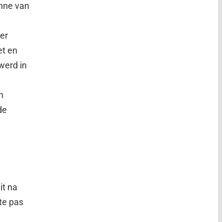
phne van
er
et en
 werd in
m
n
de
it na
te pas