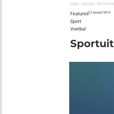
Home
»
Featured
»
Sportuitsla
12 januari 2014
Featured
Sport
Voetbal
Sportui