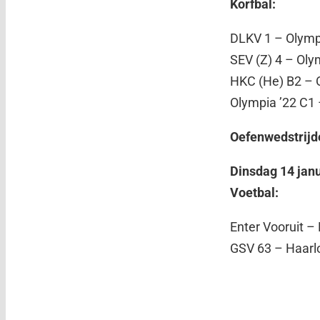
Korfbal:
DLKV 1 – Olympi
SEV (Z) 4 – Oly
HKC (He) B2 – 
Olympia ’22 C1
Oefenwedstrijd
Dinsdag 14 janu
Voetbal:
Enter Vooruit – 
GSV 63 – Haarlo