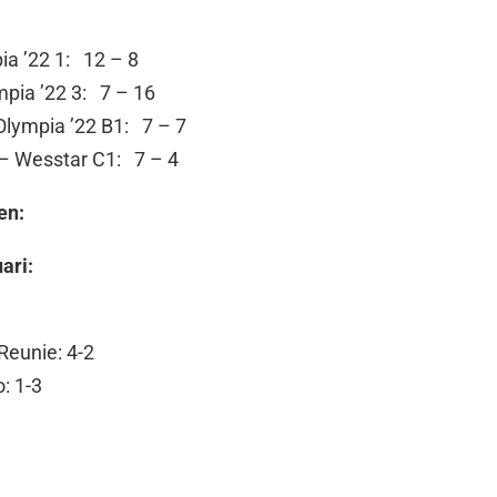
a ’22 1: 12 – 8
mpia ’22 3: 7 – 16
Olympia ’22 B1: 7 – 7
 – Wesstar C1: 7 – 4
en:
ari:
Reunie: 4-2
: 1-3