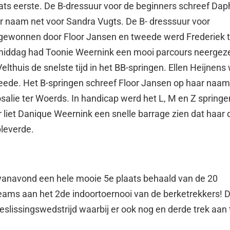
ts eerste. De B-dressuur voor de beginners schreef Da
ar naam net voor Sandra Vugts. De B- dresssuur voor
 gewonnen door Floor Jansen en tweede werd Frederiek t
middag had Toonie Weernink een mooi parcours neergez
elthuis de snelste tijd in het BB-springen. Ellen Heijnens
eede. Het B-springen schreef Floor Jansen op haar naa
salie ter Woerds. In handicap werd het L, M en Z springe
r liet Danique Weernink een snelle barrage zien dat haar 
pleverde.
vanavond een hele mooie 5e plaats behaald van de 20
ms aan het 2de indoortoernooi van de berketrekkers! D
eslissingswedstrijd waarbij er ook nog en derde trek aan 