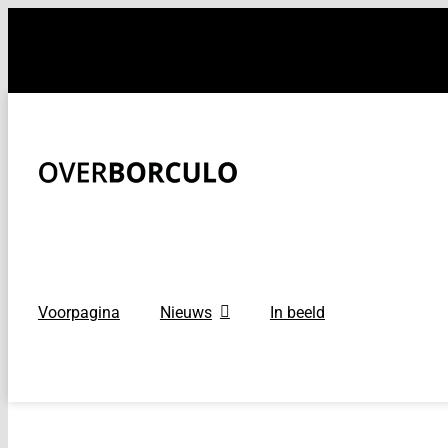
Ga
naar
inhoud
Voorpagina
Nieuws
In beeld