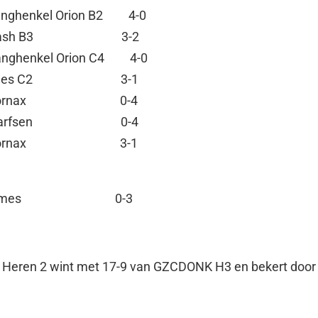
Langhenkel Orion B2 4-0
2 – Dash B3 3-2
Langhenkel Orion C4 4-0
 Meisjes C2 3-1
1 – Tornax 0-4
2 – Harfsen 0-4
3 – Tornax 3-1
6 – Dames 0-3
Heren 2 wint met 17-9 van GZCDONK H3 en bekert door 