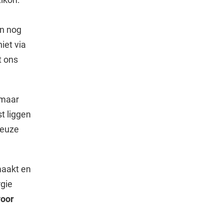
jn nog
iet via
t ons
“maar
t liggen
keuze
maakt en
rgie
voor