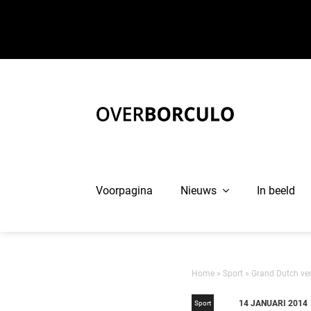
Ga
naar
inhoud
Voorpagina
Nieuws
In beeld
Home
»
Sport
»
Grand Dutch ve
14 JANUARI 2014
Sport