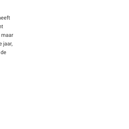
heeft
nt
r maar
 jaar,
 de