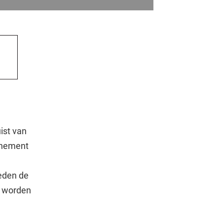
ist van
enement
leden de
n worden
.