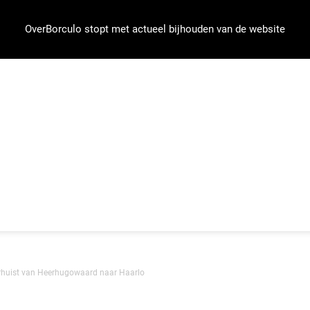
OverBorculo stopt met actueel bijhouden van de website
rhuist van Heerhugowaard naar Haarlo