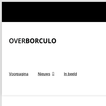
Ga
naar
inhoud
Voorpagina
Nieuws
In beeld