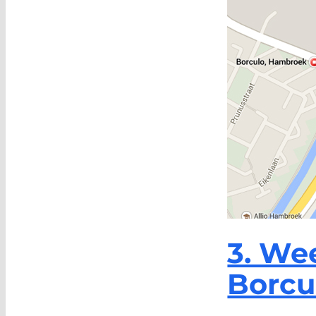
3. We
Borcu