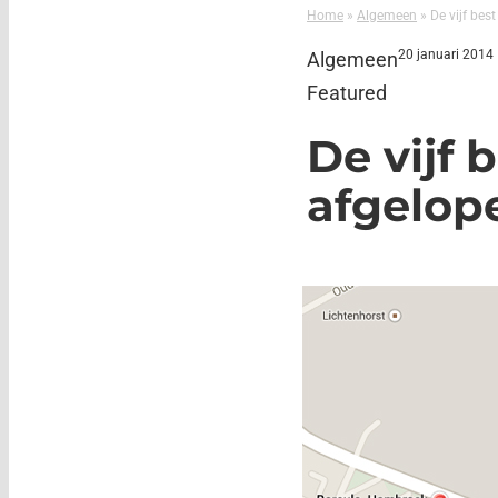
Home
»
Algemeen
»
De vijf bes
20 januari 2014
Algemeen
Featured
De vijf 
afgelop