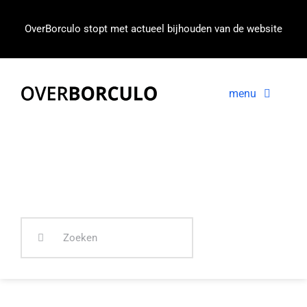
Ga
naar
OverBorculo stopt met actueel bijhouden van de website
inhoud
menu
Voorpagina
Nieuws
In beeld
Zoeken
naar: