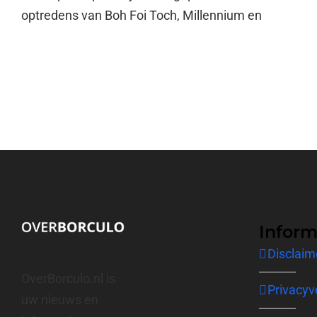
optredens van Boh Foi Toch, Millennium en
Inform
Disclaim
OverBorculo.nl is
Privacyv
uw nieuws en