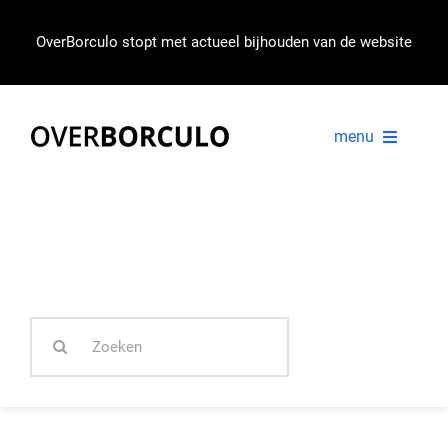
Ga
naar
OverBorculo stopt met actueel bijhouden van de website
inhoud
menu
VOORPAGINA
NIEUWS
Zoeken
IN BEELD
naar: