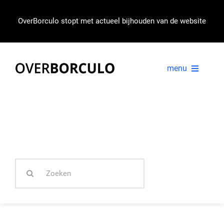
Ga
naar
OverBorculo stopt met actueel bijhouden van de website
inhoud
menu
VOORPAGINA
NIEUWS
Zoeken
IN BEELD
naar: