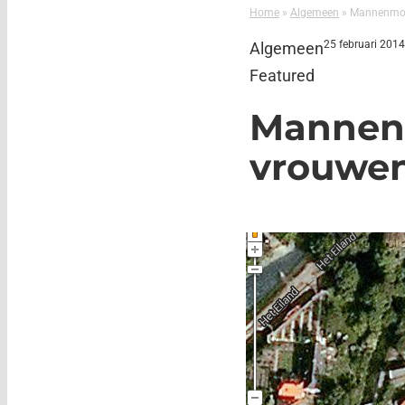
Home
»
Algemeen
»
Mannenmod
25 februari 201
Algemeen
Featured
Mannen
vrouwe