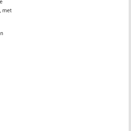
de
n, met
en