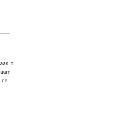
aas in
 raam
j de