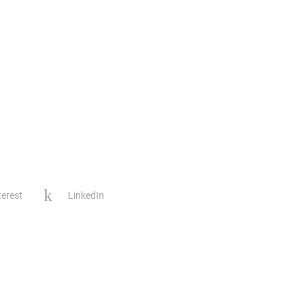
terest
LinkedIn