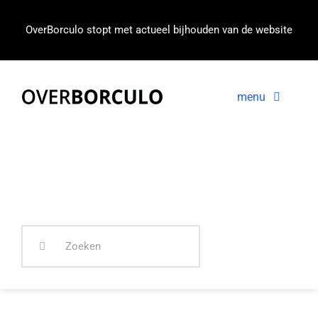
Ga
naar
OverBorculo stopt met actueel bijhouden van de website
inhoud
menu
Voorpagina
Nieuws
In beeld
Zoeken
naar: