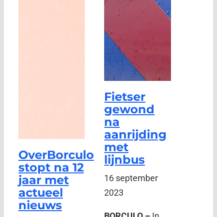
Fietser
gewond
na
aanrijding
met
OverBorculo
lijnbus
stopt na 12
jaar met
16 september
actueel
2023
nieuws
BORCULO –
In