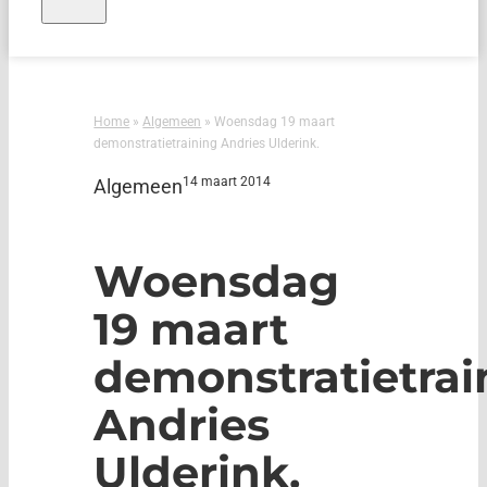
Home
»
Algemeen
»
Woensdag 19 maart
demonstratietraining Andries Ulderink.
14 maart 2014
Algemeen
Woensdag
19 maart
demonstratietrai
Andries
Ulderink.