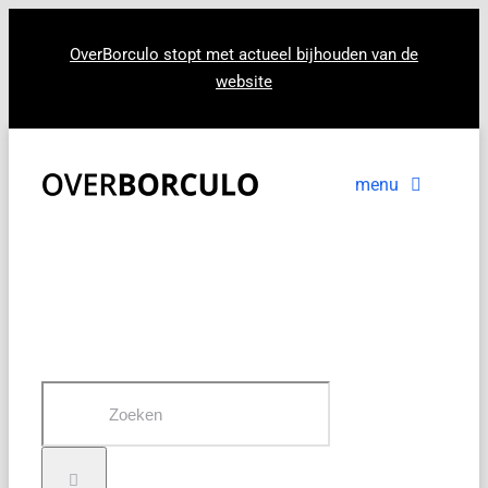
Ga
naar
OverBorculo stopt met actueel bijhouden van de
website
inhoud
menu
Voorpagina
Nieuws
In beeld
Zoeken
naar: