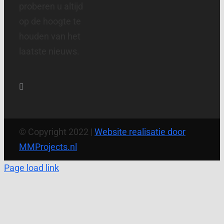
proberen u altijd
op de hoogte te
houden van het
laatste nieuws.
© Copyright 2022 |
Website realisatie door
MMProjects.nl
Page load link