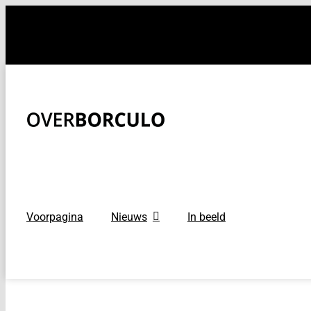
Ga
naar
inhoud
Voorpagina
Nieuws
In beeld