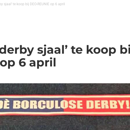
by sjaal’ te koop bij DEO-REUNIE op 6 april
derby sjaal’ te koop b
op 6 april