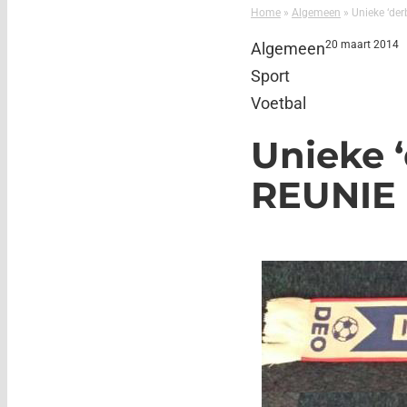
Home
»
Algemeen
»
Unieke ‘der
20 maart 2014
Algemeen
Sport
Voetbal
Unieke ‘
REUNIE 