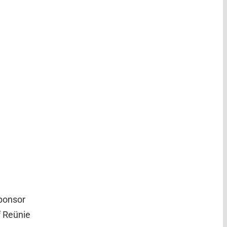
sponsor
f Reünie