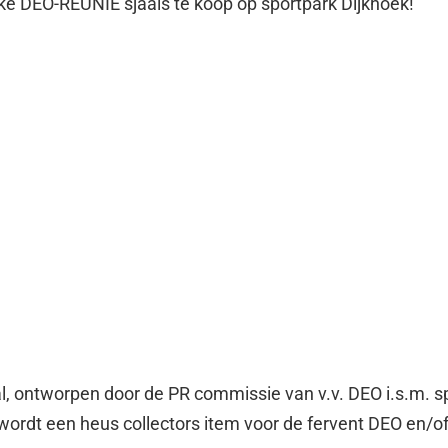
ke DEO-REUNIE sjaals te koop op sportpark Dijkhoek!
al, ontworpen door de PR commissie van v.v. DEO i.s.m. 
wordt een heus collectors item voor de fervent DEO en/o