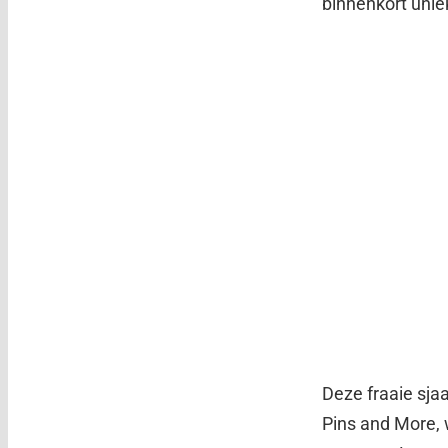
binnenkort unie
Deze fraaie sja
Pins and More, 