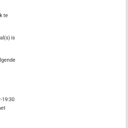
k te
l(s) is
volgende
r-19:30
het