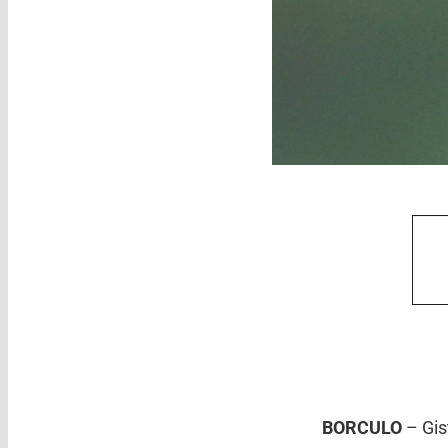
BORCULO
– Gi