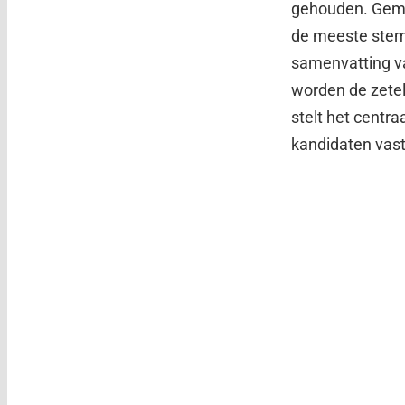
gehouden. Geme
de meeste stemm
samenvatting va
worden de zetel
stelt het centra
kandidaten vast