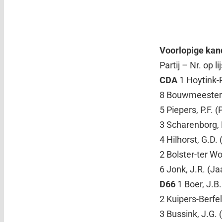
Voorlopige kand
Partij – Nr. op
CDA
1 Hoytink-R
8 Bouwmeesters
5 Piepers, P.F. 
3 Scharenborg, 
4 Hilhorst, G.D.
2 Bolster-ter W
6 Jonk, J.R. (J
D66
1 Boer, J.B
2 Kuipers-Berfel
3 Bussink, J.G. 