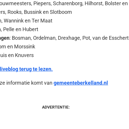
Bouwmeesters, Piepers, Scharenborg, Hilhorst, Bolster en
pers, Rooks, Bussink en Slotboom
h, Wannink en Ter Maat
, Pelle en Hubert
ngen
: Bosman, Ordelman, Drexhage, Pot, van de Esschert
om en Morssink
jhuis en Knuvers
liveblog terug te lezen.
eze informatie komt van
gemeenteberkelland.nl
ADVERTENTIE: