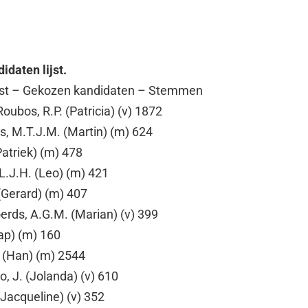
idaten lijst.
 lijst – Gekozen kandidaten – Stemmen
oubos, R.P. (Patricia) (v) 1872
, M.T.J.M. (Martin) (m) 624
(Patriek) (m) 478
L.J.H. (Leo) (m) 421
 (Gerard) (m) 407
oerds, A.G.M. (Marian) (v) 399
aap) (m) 160
. (Han) (m) 2544
o, J. (Jolanda) (v) 610
(Jacqueline) (v) 352