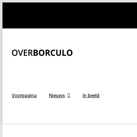
Ga
naar
inhoud
Voorpagina
Nieuws
In beeld