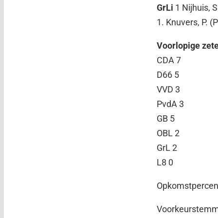
GrLi
1 Nijhuis, 
1. Knuvers, P. (
Voorlopige zete
CDA 7
D66 5
VVD 3
PvdA 3
GB 5
OBL 2
GrL 2
L8 0
Opkomstpercenta
Voorkeurstemme