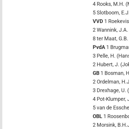
4 Rooks, M.H. (
5 Slotboom, E.J.
VVD
1 Roekevis
2 Wannink, J.A. 
8 ter Maat, G.B
PvdA
1 Brugman
3 Pelle, H. (Han
2 Hubert, J. (Jo
GB
1 Bosman, H.
2 Ordelman, H.J.
3 Drexhage, U. (
4 Pot-Klumper, J
5 van de Esscher
OBL
1 Roosenbo
2 Morsink, B.H.