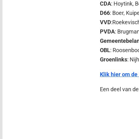
CDA
: Hoytink, 
D66
: Boer, Kui
VVD
:Roekevisc
PVDA
: Brugman
Gemeentebela
OBL
: Roosenbo
Groenlinks
: Ni
Klik hier om de 
Een deel van d