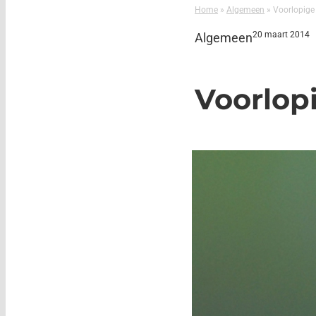
Home
»
Algemeen
»
Voorlopige 
20 maart 2014
Algemeen
Voorlopi