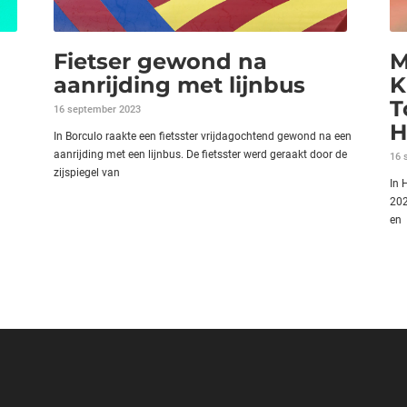
Fietser gewond na
M
aanrijding met lijnbus
K
T
16 september 2023
H
In Borculo raakte een fietsster vrijdagochtend gewond na een
aanrijding met een lijnbus. De fietsster werd geraakt door de
16 
zijspiegel van
In 
202
en