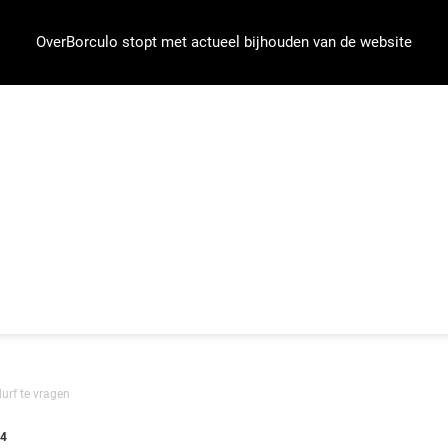
OverBorculo stopt met actueel bijhouden van de website
urf te vragen
14