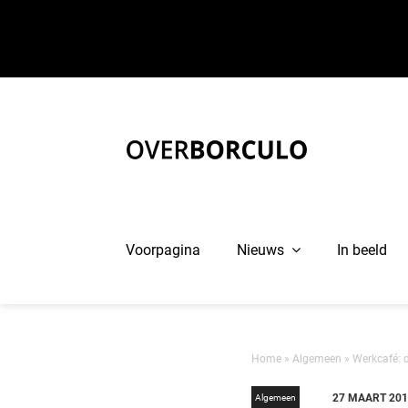
Ga
naar
inhoud
Voorpagina
Nieuws
In beeld
Home
»
Algemeen
»
Werkcafé: d
27 MAART 20
Algemeen