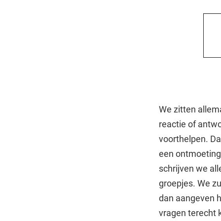
We zitten alle
reactie of antw
voorthelpen. D
een ontmoetings
schrijven we al
groepjes. We zu
dan aangeven ho
vragen terecht 