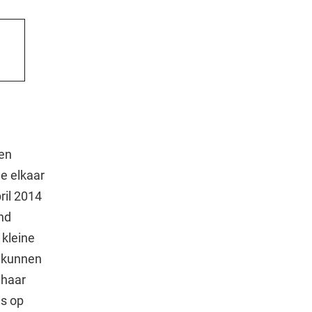
een
e elkaar
ril 2014
nd
 kleine
n kunnen
 haar
es op