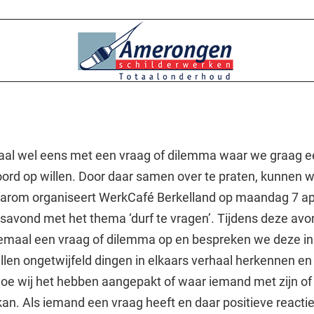
maal wel eens met een vraag of dilemma waar we graag 
oord op willen. Door daar samen over te praten, kunnen w
aarom organiseert WerkCafé Berkelland op maandag 7 ap
avond met het thema ‘durf te vragen’. Tijdens deze avo
lemaal een vraag of dilemma op en bespreken we deze in
llen ongetwijfeld dingen in elkaars verhaal herkennen e
e wij het hebben aangepakt of waar iemand met zijn of
kan. Als iemand een vraag heeft en daar positieve reacti