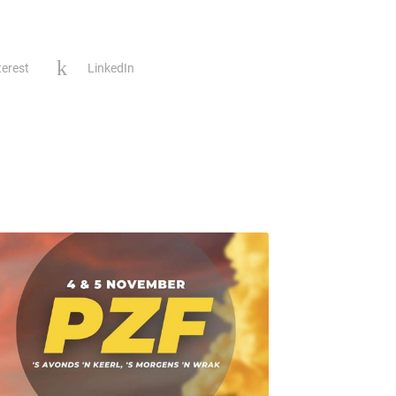
terest
LinkedIn