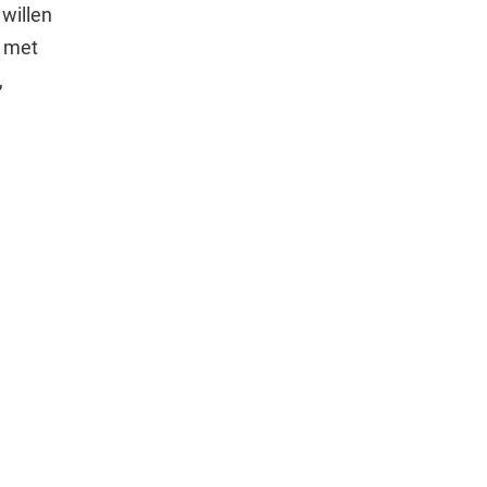
 willen
r met
,