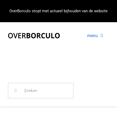
Ga
naar
OverBorculo stopt met actueel bijhouden van de website
inhoud
menu
Voorpagina
Nieuws
In beeld
Zoeken
naar: