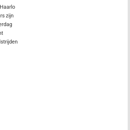
 Haarlo
rs zijn
terdag
ht
strijden