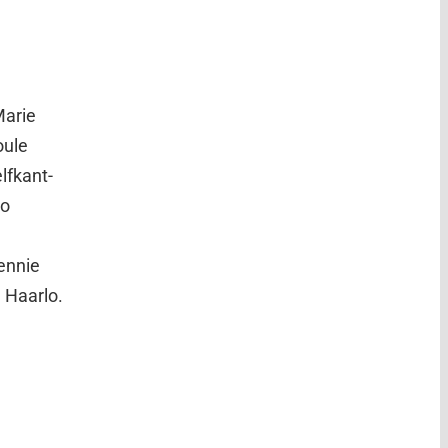
Marie
oule
lfkant-
lo
Bennie
 Haarlo.