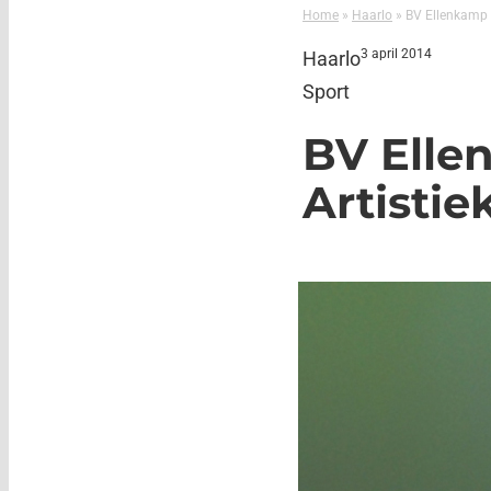
Home
»
Haarlo
»
BV Ellenkamp o
3 april 2014
Haarlo
Sport
BV Elle
Artistie