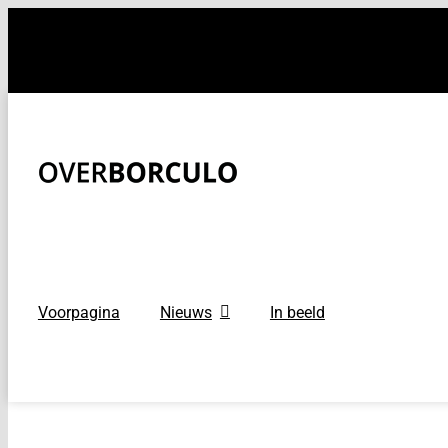
Ga
naar
inhoud
Voorpagina
Nieuws
In beeld