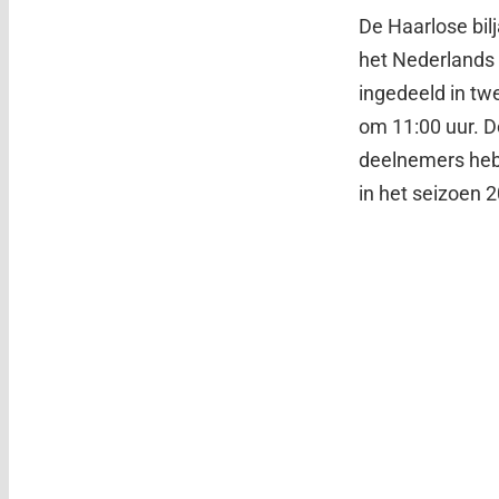
De Haarlose bilj
het Nederlands 
ingedeeld in tw
om 11:00 uur. D
deelnemers hebb
in het seizoen 