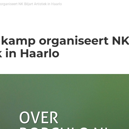
rganiseert NK Biljart Artistiek in Haarlo
nkamp organiseert NK 
k in Haarlo