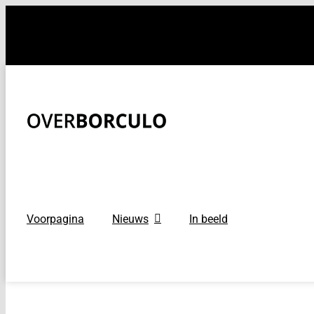
Ga
naar
inhoud
Voorpagina
Nieuws
In beeld