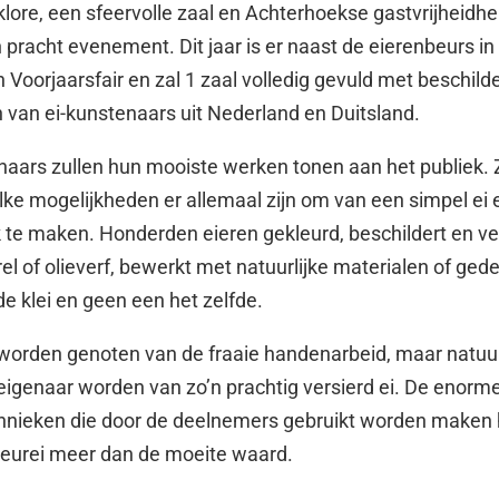
klore, een sfeervolle zaal en Achterhoekse gastvrijheidhe
 pracht evenement. Dit jaar is er naast de eierenbeurs in
 Voorjaarsfair en zal 1 zaal volledig gevuld met beschild
 van ei-kunstenaars uit Nederland en Duitsland.
naars zullen hun mooiste werken tonen aan het publiek. Z
lke mogelijkheden er allemaal zijn om van een simpel ei
te maken. Honderden eieren gekleurd, beschildert en ve
rel of olieverf, bewerkt met natuurlijke materialen of ged
e klei en geen een het zelfde.
 worden genoten van de fraaie handenarbeid, maar natuur
 eigenaar worden van zo’n prachtig versierd ei. De enorm
chnieken die door de deelnemers gebruikt worden maken 
eurei meer dan de moeite waard.