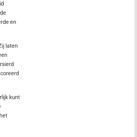
id
 de
erde en
ij laten
 een
rsierd
ecoreerd
lijk kunt
e
het