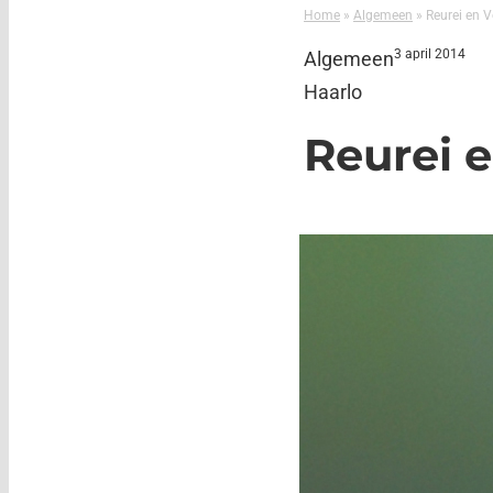
Home
»
Algemeen
»
Reurei en V
3 april 2014
Algemeen
Haarlo
Reurei e