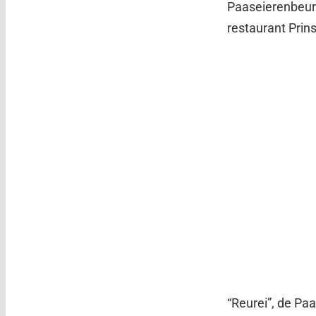
Paaseierenbeurs
restaurant Prin
“Reurei”, de Pa