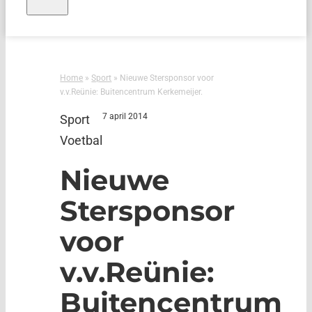
Home
»
Sport
»
Nieuwe Stersponsor voor
v.v.Reünie: Buitencentrum Kerkemeijer.
7 april 2014
Sport
Voetbal
Nieuwe
Stersponsor
voor
v.v.Reünie:
Buitencentrum