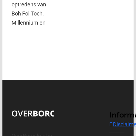
optredens van
Boh Foi Toch,
Millennium en
Inform
Disclaime
OverBorculo.nl is