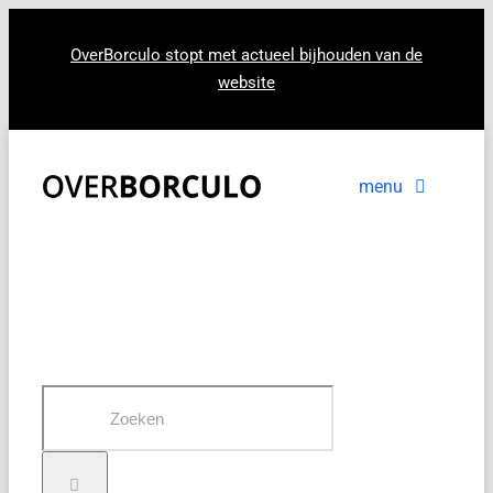
Ga
naar
OverBorculo stopt met actueel bijhouden van de
website
inhoud
menu
Voorpagina
Nieuws
In beeld
Zoeken
naar: