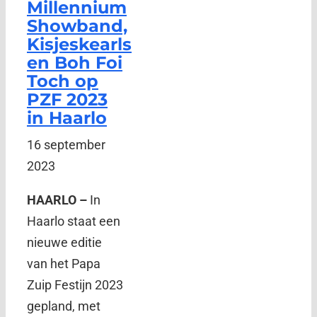
Millennium
Showband,
Kisjeskearls
en Boh Foi
Toch op
PZF 2023
in Haarlo
16 september
2023
HAARLO –
In
Haarlo staat een
nieuwe editie
van het Papa
Zuip Festijn 2023
gepland, met