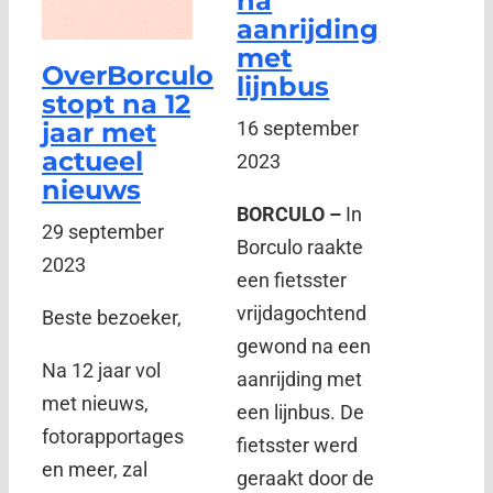
na
aanrijding
met
OverBorculo
lijnbus
stopt na 12
jaar met
16 september
actueel
2023
nieuws
BORCULO –
In
29 september
Borculo raakte
2023
een fietsster
vrijdagochtend
Beste bezoeker,
gewond na een
Na 12 jaar vol
aanrijding met
met nieuws,
een lijnbus. De
fotorapportages
fietsster werd
en meer, zal
geraakt door de