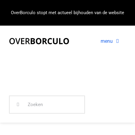
Ga
naar
OverBorculo stopt met actueel bijhouden van de website
inhoud
menu
Voorpagina
Nieuws
In beeld
Zoeken
naar: