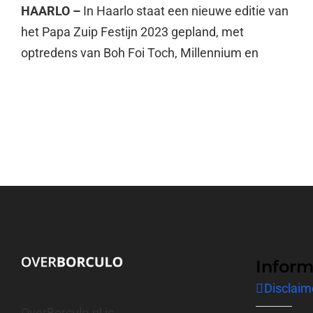
HAARLO –
In Haarlo staat een nieuwe editie van
het Papa Zuip Festijn 2023 gepland, met
optredens van Boh Foi Toch, Millennium en
Inform
Disclaim
OverBorculo.nl is