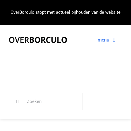
Ga
naar
OverBorculo stopt met actueel bijhouden van de website
inhoud
menu
Voorpagina
Nieuws
In beeld
Zoeken
naar: