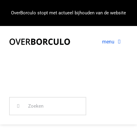
Ga
naar
OverBorculo stopt met actueel bijhouden van de website
inhoud
menu
Voorpagina
Nieuws
In beeld
Zoeken
naar: