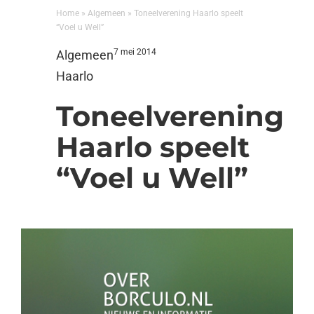
Home
»
Algemeen
»
Toneelverening Haarlo speelt
“Voel u Well”
7 mei 2014
Algemeen
Haarlo
Toneelverening
Haarlo speelt
“Voel u Well”