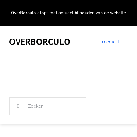
Ga
naar
OverBorculo stopt met actueel bijhouden van de website
inhoud
menu
Voorpagina
Nieuws
In beeld
Zoeken
naar: