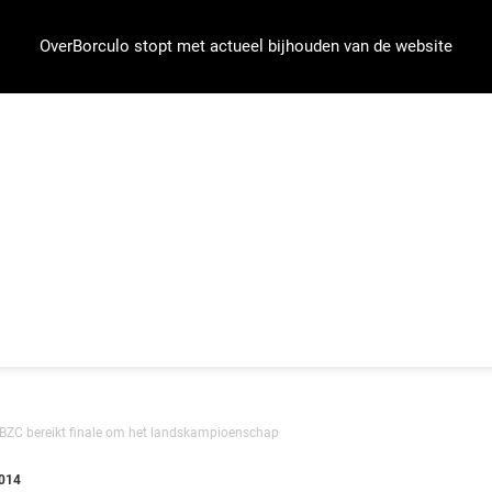
OverBorculo stopt met actueel bijhouden van de website
ZC bereikt finale om het landskampioenschap
014