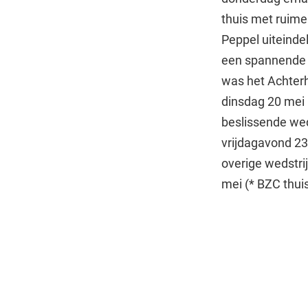
thuis met ruim
Peppel uiteinde
een spannende w
was het Achterh
dinsdag 20 mei
beslissende wed
vrijdagavond 23
overige wedstri
mei (* BZC thui