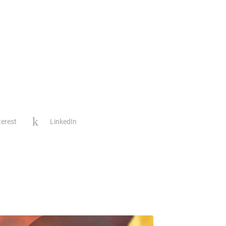
terest
LinkedIn