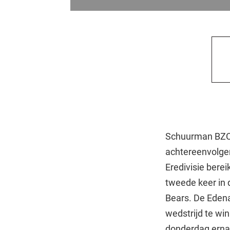
Schuurman BZC 
achtereenvolge
Eredivisie berei
tweede keer in
Bears. De Eden
wedstrijd te wi
donderdag erna