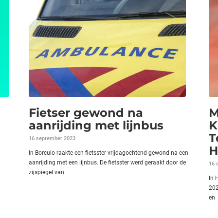
Fietser gewond na
M
aanrijding met lijnbus
K
T
16 september 2023
H
In Borculo raakte een fietsster vrijdagochtend gewond na een
aanrijding met een lijnbus. De fietsster werd geraakt door de
16 
zijspiegel van
In 
202
en