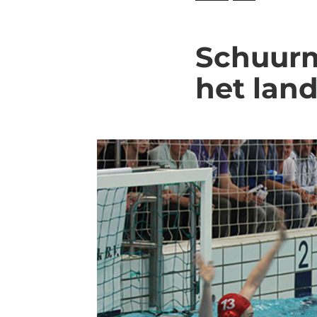
Schuurm
het lan