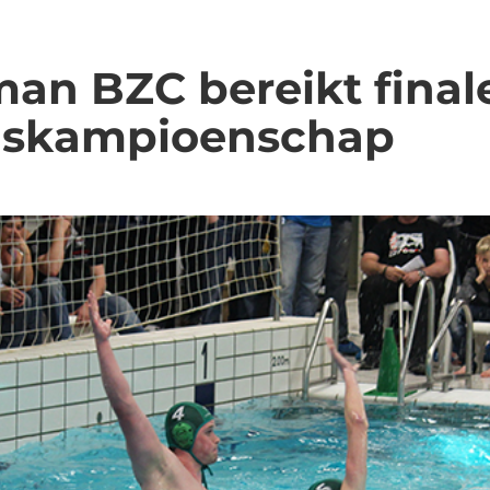
an BZC bereikt final
dskampioenschap