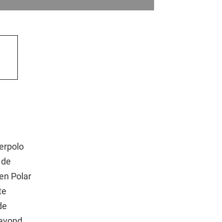
erpolo
 de
en Polar
te
de
gavond