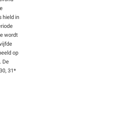
De
hield in
eriode
le wordt
ijfde
peeld op
. De
30, 31*