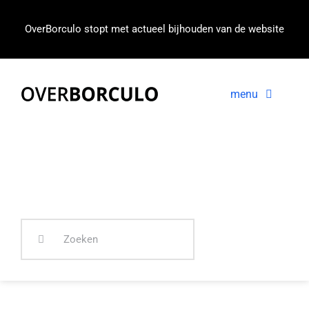
Ga
naar
OverBorculo stopt met actueel bijhouden van de website
inhoud
menu
Voorpagina
Nieuws
In beeld
Zoeken
naar: