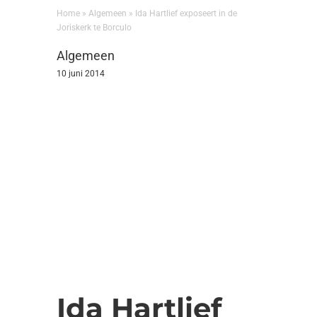
Home
»
Algemeen
»
Ida Hartlief exposeert in de
Joriskerk te Borculo
Algemeen
10 juni 2014
Ida Hartlief